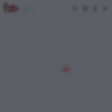
Skip
to
Cari
Troli
Login
Navigation
content