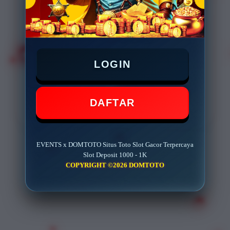
Minimal Deposit Rp. 10.000
Minimal Withdraw Rp 50.000
LOGIN
LOGIN
DAFTAR
DAFTAR
EVENTS x DOMTOTO Situs Toto Slot Gacor Terpercaya
Slot Deposit 1000 - 1K
Layer Popup Close
COPYRIGHT ©2026 DOMTOTO