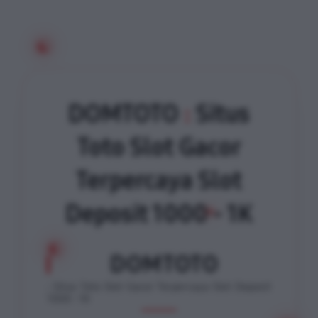
DOMTOTO
:
Situs
Toto Slot Gacor
Terpercaya Slot
Deposit 1000 - 1K
DOMTOTO
: Situs Toto Slot Gacor Terpercaya Slot Deposit
1000 - 1K